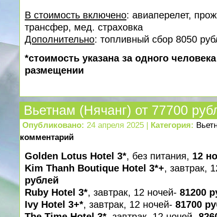
В стоимость включено
: авиаперелет, про
трансфер, мед. cтраховка
Дополнительно
: топливный сбор 8050 руб
*стоимость указана за одного человек
размещении
Вьетнам (Нячанг) от 77700 руб
Опубликовано:
24 апреля 2025 |
Категория:
Вьет
комментарий
Golden Lotus Hotel 3*
, без питания,
12 но
Kim Thanh Boutique Hotel 3*+
, завтрак, 
рублей
Ruby Hotel 3*
, завтрак, 12 ночей-
81200 р
Ivy Hotel 3+*
, завтрак, 12 ночей-
81700 р
The Time Hotel 3*
, завтрак, 12 ночей-
826