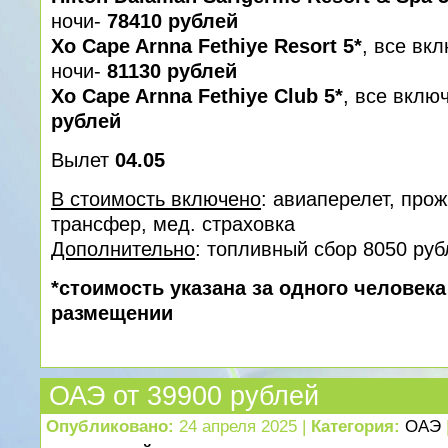
ночи-
78410 рублей
Xo Cape Arnna Fethiye Resort 5*
, все вк
ночи-
81130 рублей
Xo Cape Arnna Fethiye Club 5*
, все вклю
рублей
Вылет
04.05
В стоимость включено
: авиаперелет, про
трансфер, мед. cтраховка
Дополнительно
: топливный сбор 8050 руб
*стоимость указана за одного человек
размещении
ОАЭ от 39900 рублей
Опубликовано:
24 апреля 2025 |
Категория:
ОАЭ