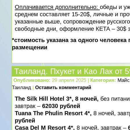
Оплачивается дополнительно:
обеды и у
среднем составляет 15-20$, личные и про
указанные выше, сопровождение русского
свободные дни, оформление КЕТА – 30$ з
*стоимость указана за одного человека
размещении
Таиланд. Пхукет и Као Лак от 
Опубликовано:
29 апреля 2025 |
Категория:
Майс
Таиланд
|
Оставить комментарий
The Silk Hill Hotel 3*, 8 ночей,
без питан
завтрак –
62030 рублей
Tuana The Phulin Resort 4*,
8 ночей, зав
рублей
Casa Del M Resort 4*,
8 ночей, завтрак –