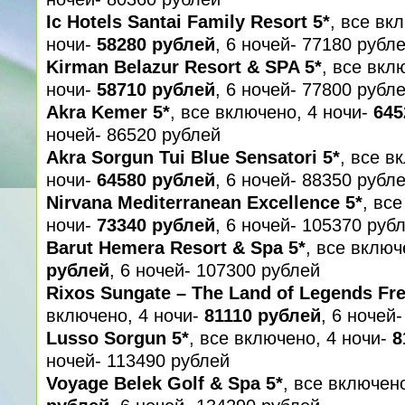
Ic Hotels Santai Family Resort 5*
, все вк
ночи-
58280 рублей
, 6 ночей- 77180 рубл
Kirman Belazur Resort & SPA 5*
, все вкл
ночи-
58710 рублей
, 6 ночей- 77800 рубл
Akra Kemer 5*
, все включено, 4 ночи-
645
ночей- 86520 рублей
Akra Sorgun Tui Blue Sensatori 5*
, все в
ночи-
64580 рублей
, 6 ночей- 88350 рубл
Nirvana Mediterranean Excellence 5*
, вс
ночи-
73340 рублей
, 6 ночей- 105370 руб
Barut Hemera Resort & Spa 5*
, все включ
рублей
, 6 ночей- 107300 рублей
Rixos Sungate – The Land of Legends Fre
включено, 4 ночи-
81110 рублей
, 6 ночей
Lusso Sorgun 5*
, все включено, 4 ночи-
8
ночей- 113490 рублей
Voyage Belek Golf & Spa 5*
, все включен