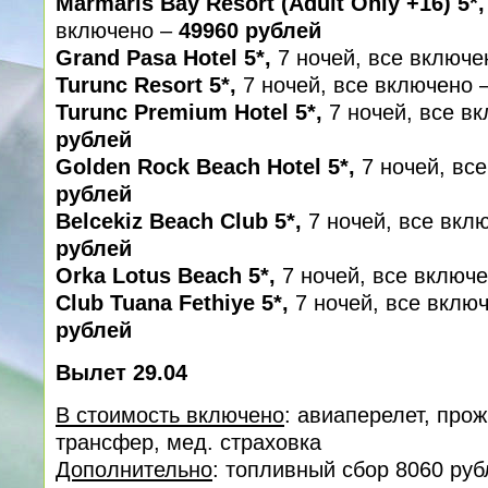
Marmaris Bay Resort (Adult Only +16) 5*
включено –
49960 рублей
Grand Pasa Hotel 5*,
7 ночей, все включ
Turunc Resort 5*,
7 ночей, все включено 
Turunc Premium Hotel 5*,
7 ночей, все в
рублей
Golden Rock Beach Hotel 5*,
7 ночей, вс
рублей
Belcekiz Beach Club 5*,
7 ночей, все вкл
рублей
Orka Lotus Beach 5*,
7 ночей, все включ
Club Tuana Fethiye 5*,
7 ночей, все вклю
рублей
Вылет 29.04
В стоимость включено
: авиаперелет, про
трансфер, мед. cтраховка
Дополнительно
: топливный сбор 8060 руб