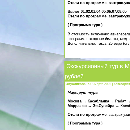
Отели по программе, завтрак-ужи
Вылет
01,02,03,04,05,06,07,08.05
Отели по программе, завтрак-ужи
(
Программа тура
)
В стоимость включено:
авиапереле
программе, входные билеты, мед. 
Дополнительно
: таксы 25 евро (о
Экскурсионный тур в М
рублей
Опубликовано:
5 марта 2026 |
Категория
Маршрут тура
Москва → Касабланка → Рабат
Марракеш → Эс-Сувейра → Каса
Отели по программе,
завтрак-уж
(
Программа тура
)