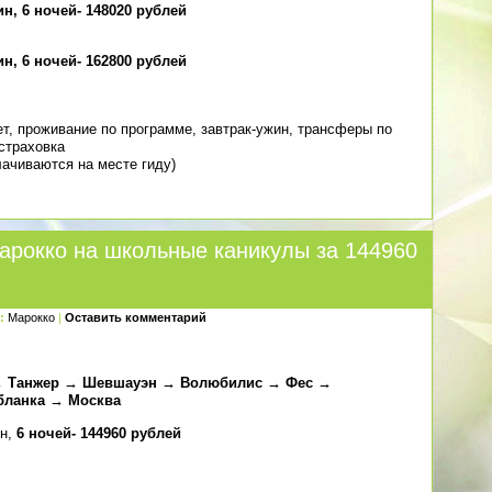
н, 6 ночей- 148020 рублей
н, 6 ночей- 162800 рублей
т, проживание по программе, завтрак-ужин, трансферы по
cтраховка
плачиваются на месте гиду)
арокко на школьные каникулы за 144960
:
Марокко
|
Оставить комментарий
 → Танжер → Шевшауэн → Волюбилис → Фес →
бланка → Москва
ин,
6 ночей- 144960 рублей