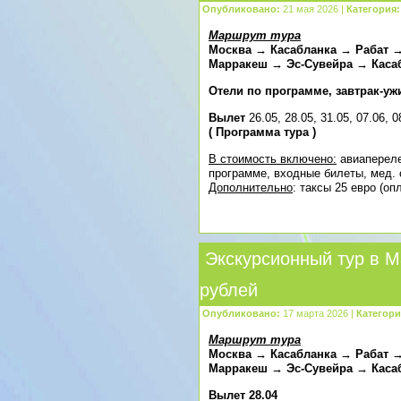
Опубликовано:
21 мая 2026 |
Категория:
Маршрут тура
Москва → Касабланка → Рабат
Марракеш → Эс-Сувейра → Каса
Отели по программе, завтрак-ужи
Вылет
26.05, 28.05, 31.05, 07.06, 0
(
Программа тура
)
В стоимость включено:
авиапереле
программе, входные билеты, мед. 
Дополнительно
: таксы 25 евро (о
Экскурсионный тур в М
рублей
Опубликовано:
17 марта 2026 |
Категори
Маршрут тура
Москва → Касабланка → Рабат
Марракеш → Эс-Сувейра → Каса
Вылет
28.04