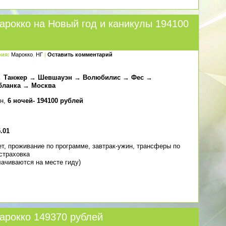
арокко на Новый год и каникулы 194100
рия:
Марокко
,
НГ
|
Оставить комментарий
 → Танжер → Шевшауэн → Волюбилис → Фес →
бланка → Москва
ин,
6 ночей- 194100 рублей
5.01
т, проживание по программе, завтрак-ужин, трансферы по
cтраховка
плачиваются на месте гиду)
арокко 149370 рублей