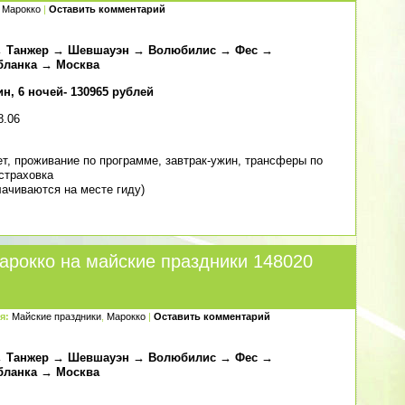
Марокко
|
Оставить комментарий
 → Танжер → Шевшауэн → Волюбилис → Фес →
бланка → Москва
н, 6 ночей- 130965 рублей
8.06
т, проживание по программе, завтрак-ужин, трансферы по
cтраховка
плачиваются на месте гиду)
арокко на майские праздники 148020
я:
Майские праздники
,
Марокко
|
Оставить комментарий
 → Танжер → Шевшауэн → Волюбилис → Фес →
бланка → Москва