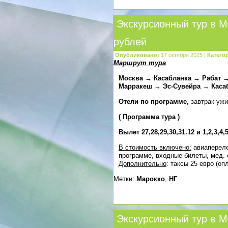
Экскурсионный тур в М
рублей
Опубликовано:
17 октября 2025 |
Катего
Маршрут тура
Москва → Касабланка → Рабат
Марракеш → Эс-Сувейра → Каса
Отели по программе,
завтрак-уж
(
Программа тура
)
Вылет 27,28,29,30,31.12 и 1,2,3,4,
В стоимость включено:
авиапереле
программе, входные билеты, мед. 
Дополнительно
: таксы 25 евро (о
Метки:
Марокко
,
НГ
Экскурсионный тур в М