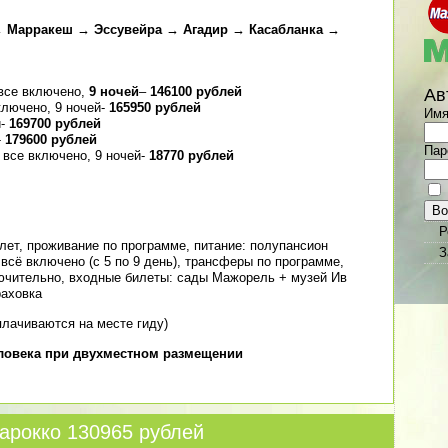
→ Марракеш → Эссувейра → Агадир → Касабланка →
 все включено,
9 ночей
–
146100 рублей
Ав
лючено, 9 ночей-
165950 рублей
Имя
-
169700 рублей
-
179600 рублей
Пар
,
все включено, 9 ночей-
18770 рублей
Р
лет, проживание по программе, питание: полупансион
З
+ всё включено (с 5 по 9 день), трансферы по программе,
лючительно, входные билеты: сады Мажорель + музей Ив
раховка
плачиваются на месте гиду)
еловека при двухместном размещении
арокко 130965 рублей