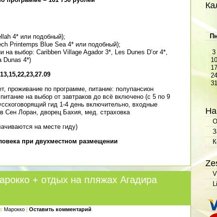
Ка
П
llah 4* или подобный);
ch Printemps Blue Sea 4* или подобный);
 на выбор: Caribben Village Agador 3*, Les Dunes D’or 4*,
3
a Dunas 4*)
1
1
13,15,22,23,27.09
2
3
т, проживание по программе, питание: полупансион
 питание на выбор от завтраков до всё включено (с 5 по 9
усскоговорящий гид 1-4 день включительно, входные
На
 Сен Лоран, дворец Бахия, мед. cтраховка
О
лачиваются на месте гиду)
З
еловека при двухместном размещении
К
Ze
V
арокко + отдых на пляжах Агадира
L
:
Марокко
|
Оставить комментарий