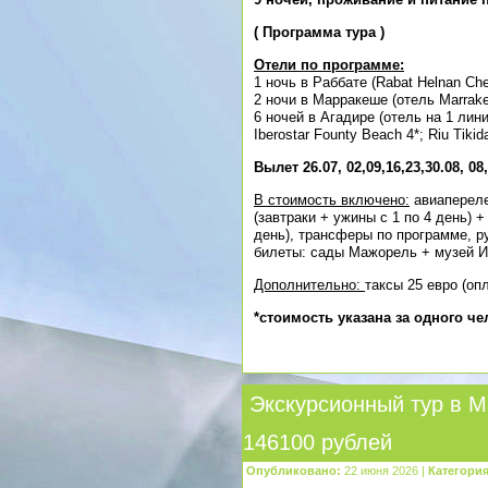
(
Программа тура
)
Отели по программе:
1 ночь в Раббате (Rabat Helnan Che
2 ночи в Марракеше (отель Marrake
6 ночей в Агадире (отель на 1 линии
Iberostar Founty Beach 4*; Riu Tikid
Вылет 26.07, 02,09,16,23,30.08, 08,
В стоимость включено:
авиапереле
(завтраки + ужины с 1 по 4 день) +
день), трансферы по программе, р
билеты: сады Мажорель + музей Ив
Дополнительно:
таксы 25 евро (оп
*стоимость указана за одного ч
Экскурсионный тур в М
146100 рублей
Опубликовано:
22 июня 2026 |
Категория