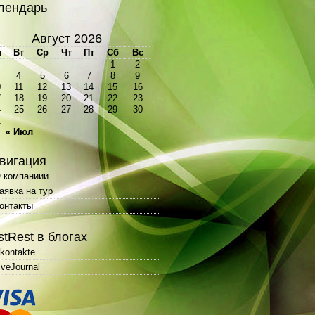
лендарь
Август 2026
н
Вт
Ср
Чт
Пт
Сб
Вс
1
2
4
5
6
7
8
9
0
11
12
13
14
15
16
7
18
19
20
21
22
23
4
25
26
27
28
29
30
1
« Июл
вигация
 компаниии
аявка на тур
онтакты
stRest в блогах
kontakte
iveJournal