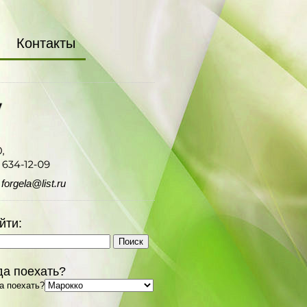
Контакты
orgela@list.ru
йти:
да поехать?
а поехать?