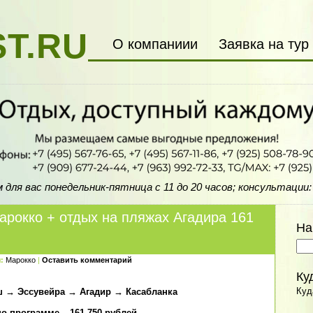
T.RU
О компаниии
Заявка на тур
ля вас понедельник-пятница с 11 до 20 часов; консультации: f
арокко + отдых на пляжах Агадира 161
На
:
Марокко
|
Оставить комментарий
Ку
Куд
ш → Эссувейра → Агадир → Касабланка
по программе – 161 750 рублей