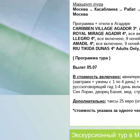
Маршрут тура
Москва → Касабланка → Рабат 
Москва
Программа + отели в Агадире:
CARIBBEN VILLAGE AGADOR 3*
,
ROYAL MIRAGE AGADIR 4*,
все вк
LLEGRO 4*,
все включено, 9 ночей
AMADIL 4*,
все включено, 9 ночей
RIU TIKIDA DUNAS 4* Adults Only
(
Программа тура
)
Вылет 05.07
В стоимость включено:
авиапере
(завтраки + ужины с 1 по 4 день) 
русскоговорящий гид 1-4 день вк
Сен Лоран, дворец Бахия, мед. cт
Дополнительно:
таксы 25 евро (о
*стоимость указана за одного ч
Экскурсионный тур в М