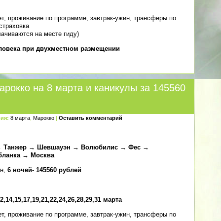
т, проживание по программе, завтрак-ужин, трансферы по
cтраховка
лачиваются на месте гиду)
еловека при двухместном размещении
арокко на 8 марта и каникулы за 145560
ия:
8 марта
,
Марокко
|
Оставить комментарий
 → Танжер → Шевшауэн → Волюбилис → Фес →
бланка → Москва
ин,
6 ночей- 145560 рублей
2,14,15,17,19,21,22,24,26,28,29,31 марта
т, проживание по программе, завтрак-ужин, трансферы по