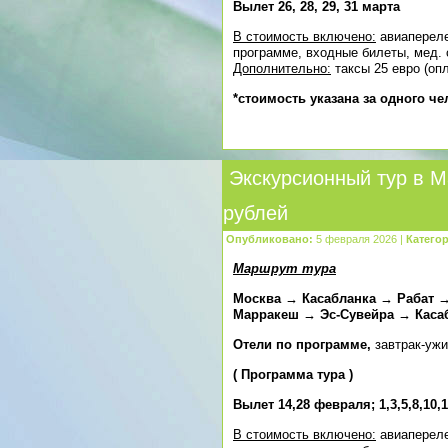
Вылет 26, 28, 29, 31 марта
В стоимость включено:
авиапереле
программе, входные билеты, мед. 
Дополнительно:
таксы 25 евро (оп
*стоимость указана за одного ч
Экскурсионный тур в М
рублей
Опубликовано:
5 февраля 2026 |
Категор
Маршрут тура
Москва → Касабланка → Рабат
Марракеш → Эс-Сувейра → Каса
Отели по программе,
завтрак-уж
(
Программа тура
)
Вылет 14,28 февраля; 1,3,5,8,10,1
В стоимость включено:
авиапереле