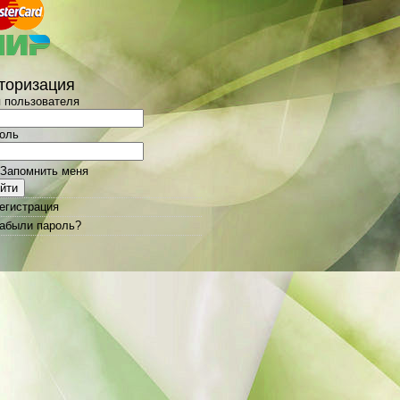
торизация
 пользователя
оль
Запомнить меня
егистрация
абыли пароль?