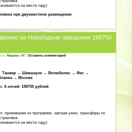
cтраховка
плачиваются на месте гиду)
еловека при двухместном размещении
арокко на Новогодние праздники 198750
рия:
Марокко
,
НГ
|
Оставить комментарий
 → Танжер → Шевшауэн → Волюбилис → Фес →
бланка → Москва
ин,
6 ночей- 198750 рублей
т, проживание по программе, завтрак-ужин, трансферы по
cтраховка
плачиваются на месте гиду)