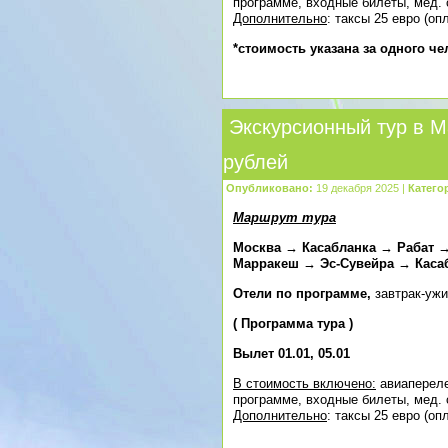
программе, входные билеты, мед. 
Дополнительно
: таксы 25 евро (о
*стоимость указана за одного ч
Экскурсионный тур в М
рублей
Опубликовано:
19 декабря 2025 |
Катего
Маршрут тура
Москва → Касабланка → Рабат
Марракеш → Эс-Сувейра → Каса
Отели по программе,
завтрак-уж
(
Программа тура
)
Вылет 01.01,
05.01
В стоимость включено:
авиапереле
программе, входные билеты, мед. 
Дополнительно
: таксы 25 евро (о