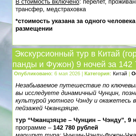
В стоимость включено
: перелет, проживан
трансфер, медcтраховка
*стоимость указана за одного человек
размещении
Экскурсионный тур в Китай (го
панды и Фужон) 9 ночей за 142
Опубликовано:
6 мая 2026 |
Категория:
Китай
|
О
Незабываемое путешествие по ключевы
вы исследуете динамичный Чунцин, позн
культурой уютного Чэнду и окажетесь в
пейзажей Чжанцзяцзе.
тур “Чжанцзяцзе – Чунцин – Чэнду”, 9 
программе –
142 780 рублей
маршрут тура:
Чунцин-Чэнду-Фужон-Чжа