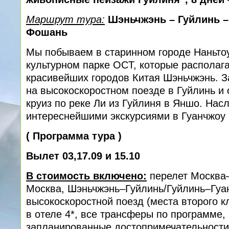
Маршрут тура:
Шэньчжэнь – Гуйлинь –
Фошань
Мы побываем в старинном городе Наньтоу
культурном парке OCT, которые располаг
красивейших городов Китая Шэньчжэнь. З
на высокоскоростном поезде в Гуйлинь и 
круиз по реке Ли из Гуйлиня в Яншо. Нас
интереснейшими экскурсиями в Гуанчжоу
(
Программа тура
)
Вылет 03,17.09 и 15.10
В стоимость включено:
перелет Москва
Москва, Шэньчжэнь–Гуйлинь/Гуйлинь–Гуа
высокоскоростной поезд (места второго к
в отеле 4*, все трансферы по программе,
запланированные достопримечательности,