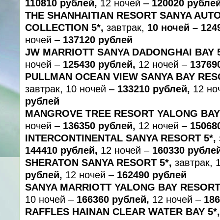
110810 рублей,
12 ночей –
120020 рубле
THE SHANHAITIAN RESORT SANYA AUT
COLLECTION 5*,
завтрак,
10 ночей – 124
ночей –
137120 рублей
JW MARRIOTT SANYA DADONGHAI BAY 5
ночей –
125430 рублей,
12 ночей –
13769
PULLMAN OCEAN VIEW SANYA BAY RESO
завтрак, 10 ночей –
133210 рублей,
12 но
рублей
MANGROVE TREE RESORT YALONG BAY 
ночей –
136350 рублей,
12 ночей –
15068
INTERCONTINENTAL SANYA RESORT 5*,
144410 рублей,
12 ночей –
160330 рубле
SHERATON SANYA RESORT 5*,
завтрак, 
рублей,
12 ночей –
162490 рублей
SANYA MARRIOTT YALONG BAY RESORT 
10 ночей –
166360 рублей,
12 ночей –
186
RAFFLES HAINAN CLEAR WATER BAY 5*