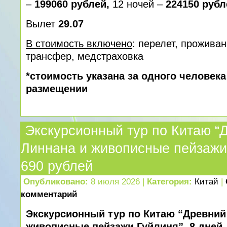
–
199060 рублей,
12 ночей –
224150 рубл
Вылет
29.07
В стоимость включено
: перелет, проживан
трансфер, медcтраховка
*стоимость указана за одного человек
размещении
Экскурсионный тур по Китаю “
Линнана и живописные пейзажи
690 рублей
Опубликовано:
8 июля 2026 |
Категория:
Китай
|
комментарий
Экскурсионный тур по Китаю “Древний
живописные пейзажи Гуйлиня”, 8 дней