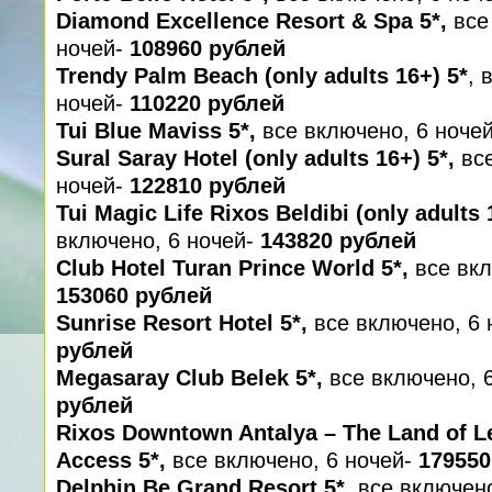
Diamond Excellence Resort & Spa 5*,
все
ночей-
108960 рублей
Trendy Palm Beach (only adults 16+) 5*
, 
ночей-
110220 рублей
Tui Blue Maviss 5*,
все включено, 6 ночей
Sural Saray Hotel (only adults 16+) 5*,
все
ночей-
122810 рублей
Tui Magic Life Rixos Beldibi (only adults 
включено, 6 ночей-
143820 рублей
Club Hotel Turan Prince World 5*,
все вкл
153060 рублей
Sunrise Resort Hotel 5*,
все включено, 6 
рублей
Megasaray Club Belek 5*,
все включено, 6
рублей
Rixos Downtown Antalya – The Land of L
Access 5*,
все включено, 6 ночей-
179550
Delphin Be Grand Resort 5*,
все включено