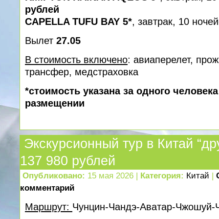
рублей
CAPELLA TUFU BAY 5*
, завтрак, 10 ноче
Вылет
27.05
В стоимость включено
: авиаперелет, про
трансфер, медcтраховка
*стоимость указана за одного человек
размещении
Экскурсионный тур в Китай “др
137 980 рублей
Опубликовано:
15 мая 2026 |
Категория:
Китай
|
комментарий
Маршрут:
Чунцин-Чандэ-Аватар-Чжошуй-