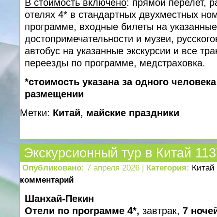
В стоимость включено
: прямой перелет, 
отелях 4* в стандартных двухместных ном
программе, входные билеты на указанные
достопримечательности и музеи, русского
автобус на указанные экскурсии и все тр
переезды по программе, медстраховка.
*стоимость указана за одного человек
размещении
Метки:
Китай
,
майские праздники
Экскурсионный тур в Китай 11
Опубликовано:
7 апреля 2026 |
Категория:
Китай
комментарий
Шанхай-Пекин
Отели по программе 4*,
завтрак,
7 ноче